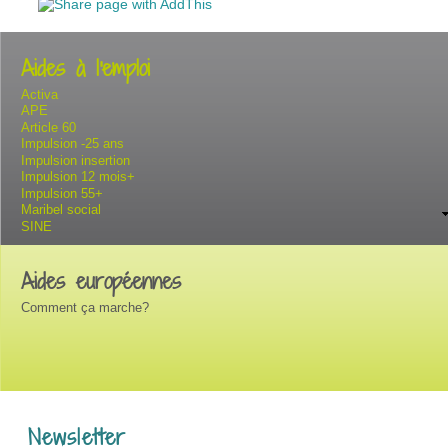
Aides à l'emploi
Activa
APE
Article 60
Impulsion -25 ans
Impulsion insertion
Impulsion 12 mois+
Impulsion 55+
Maribel social
SINE
Aides européennes
Comment ça marche?
Newsletter