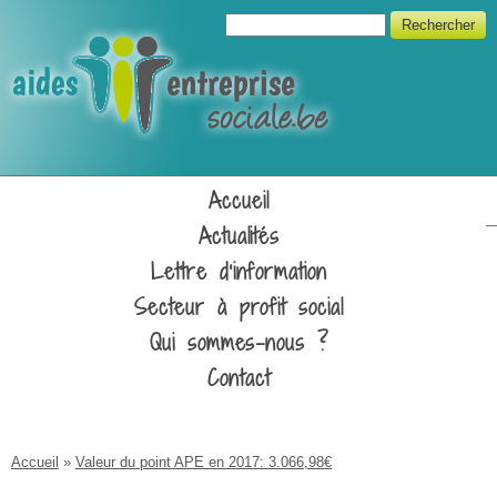
Aller au contenu principal
Formulaire de recherche
Rechercher
Unipso
Accueil
Actualités
Lettre d'information
Secteur à profit social
Qui sommes-nous ?
Contact
Vous êtes ici
Accueil
»
Valeur du point APE en 2017: 3.066,98€