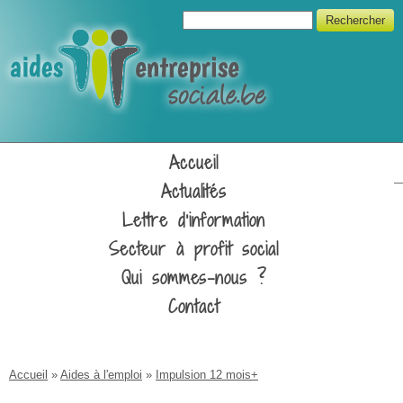
Aller au contenu principal
Formulaire de recherche
Rechercher
Unipso
Accueil
Actualités
Lettre d'information
Secteur à profit social
Qui sommes-nous ?
Contact
Vous êtes ici
Accueil
»
Aides à l'emploi
»
Impulsion 12 mois+