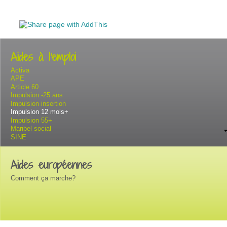
Aides à l'emploi
Activa
APE
Article 60
Impulsion -25 ans
Impulsion insertion
Impulsion 12 mois+
Impulsion 55+
Maribel social
SINE
Aides européennes
Comment ça marche?