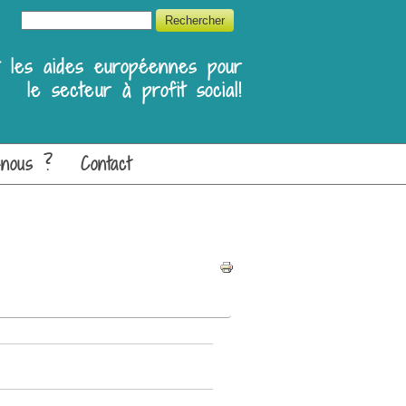
Formulaire de recherche
Rechercher
et les aides européennes pour
le secteur à profit social!
-nous ?
Contact