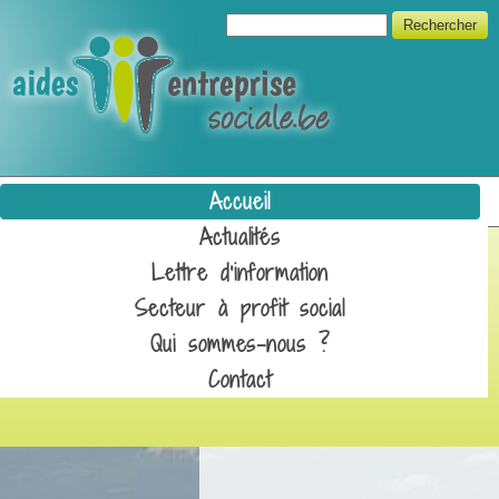
Aller au contenu principal
Formulaire de recherche
Rechercher
Unipso
Accueil
Actualités
Lettre d'information
Secteur à profit social
Qui sommes-nous ?
Contact